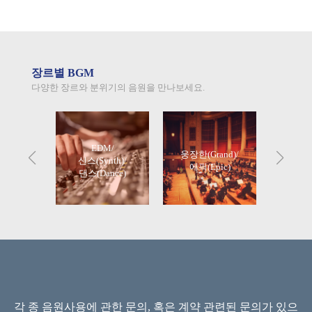
장르별 BGM
다양한 장르와 분위기의 음원을 만나보세요.
EDM/
웅장한(Grand)/
ong)
신스(Synth)/
귀여운
에픽(Epic)
댄스(Dance)
각 종 음원사용에 관한 문의, 혹은 계약 관련된 문의가 있으