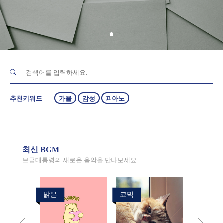
추천키워드
가을
감성
피아노
최신 BGM
브금대통령의 새로운 음악을 만나보세요.
밝은
코믹
코믹