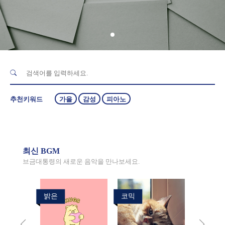
추천키워드
가을
감성
피아노
최신 BGM
브금대통령의 새로운 음악을 만나보세요.
밝은
코믹
코믹