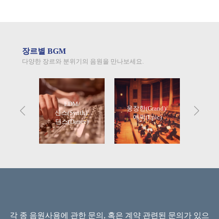
장르별 BGM
다양한 장르와 분위기의 음원을 만나보세요.
EDM/
웅장한(Grand)/
ong)
신스(Synth)/
귀여운
에픽(Epic)
댄스(Dance)
각 종 음원사용에 관한 문의, 혹은 계약 관련된 문의가 있으